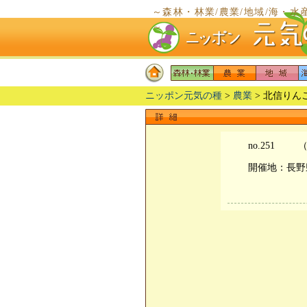
～森林・林業/農業/地域/海・水
～
ニッポン元気の種
>
農業
> 北信り
no.251
（
開催地：長野