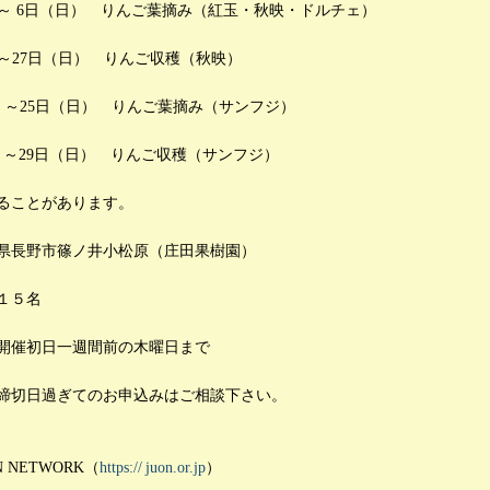
土）～ 6日（日） りんご葉摘み（紅玉・秋映・ドルチェ）
土）～27日（日） りんご収穫（秋映）
（土）～25日（日） りんご葉摘み（サンフジ）
（土）～29日（日） りんご収穫（サンフジ）
ることがあります。
県長野市篠ノ井小松原（庄田果樹園）
１５名
開催初日一週間前の木曜日まで
てのお申込みはご相談下さい。
 NETWORK（
https://
juon.or.jp
）