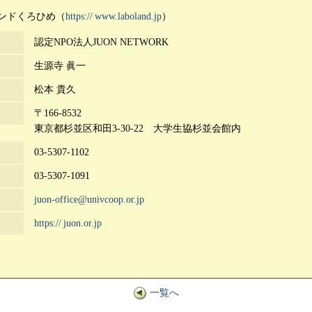
ンドくろひめ（
https://
www.laboland.jp
）
認定NPO法人JUON NETWORK
生源寺 眞一
松本 貴久
〒166-8532
東京都杉並区和田3-30-22 大学生協杉並会館内
03-5307-1102
03-5307-1091
juon-office@univcoop.or.jp
https://
juon.or.jp
一覧へ