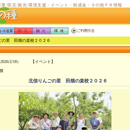
産業/防災/観光/環境支援・イベント・助成金・その他ＰＲ情報
んごの里 田畑の楽校２０２６
2026/2/18）
【イベント】
県
北信りんごの里 田畑の楽校２０２６