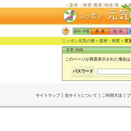
～森林・林業/農業/地域/海・水
～
ニッポン元気の種
>
森林・林業
> 変
このページが再度表示された場合は
パスワード
サイトマップ
当サイトについて
ご利用方法
プ