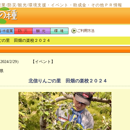
産業/防災/観光/環境支援・イベント・助成金・その他ＰＲ情報
んごの里 田畑の楽校２０２４
2024/2/29）
【イベント】
県
北信りんごの里 田畑の楽校２０２４