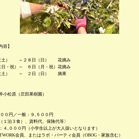
内容】
日（土） ～２８日（日） 花摘み
（日・祝）～ ６日（月・祝）花摘み
日（土） ～ ２日（日） 摘果
井小松原（庄田果樹園）
５００円／一般：９,５００円
（１泊３食）、資料代、保険代等〉
：４,０００円（小学生以上が大人扱いとなります）
NETWORK会員、またはラボ・パーティ会員（OBOG・家族含む）