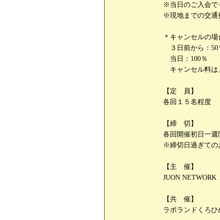
※当日のご入会で
※現地までの交通
＊キャンセルの場
３日前から：50
当日：100％
キャンセル料は
【定 員】
各回１５名程度
【締 切】
各回開催初日一週
※締切日過ぎての
【主 催】
JUON NETWORK
【共 催】
ラボランドくろひ