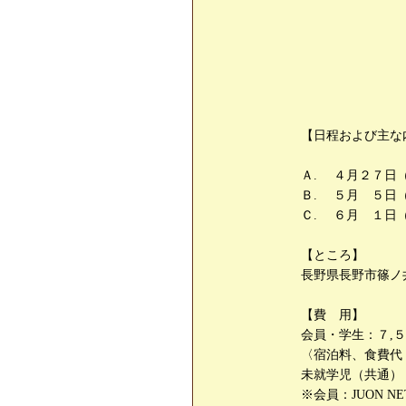
【日程および主な
Ａ. ４月２７
Ｂ. ５月 ５日
Ｃ. ６月 １
【ところ】
長野県長野市篠ノ
【費 用】
会員・学生：７,
〈宿泊料、食費代
未就学児（共通）
※会員：JUON 