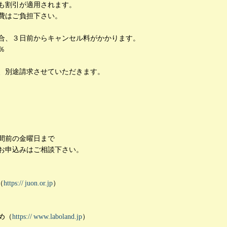
も割引が適用されます。
費はご負担下さい。
合、３日前からキャンセル料がかかります。
％
、別途請求させていただきます。
間前の金曜日まで
お申込みはご相談下さい。
（
https://
juon.or.jp
）
め（
https://
www.laboland.jp
）