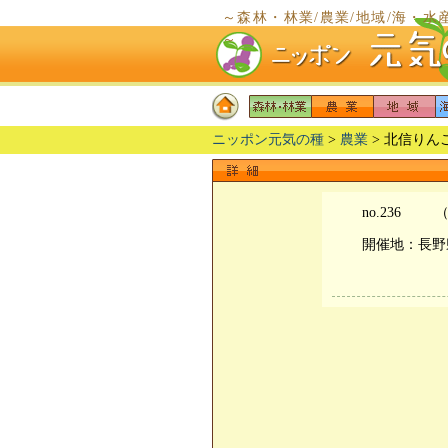
～森林・林業/農業/地域/海・水
～
ニッポン元気の種
>
農業
> 北信り
no.236
（
開催地：長野