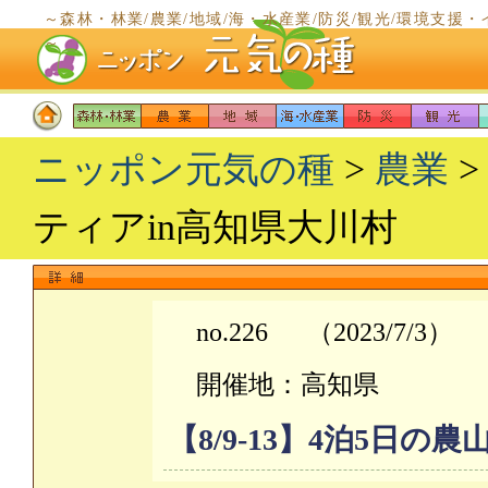
～森林・林業/農業/地域/海・水産業/防災/観光/環境支
～
ニッポン元気の種
>
農業
>
ティアin高知県大川村
no.226
（2023/7/3）
開催地：高知県
【8/9-13】4泊5日