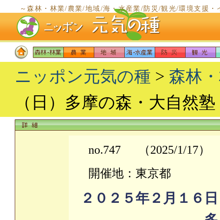
～森林・林業/農業/地域/海・水産業/防災/観光/環境支
～
ニッポン元気の種
>
森林・
（日）多摩の森・大自然塾
no.747
（2025/1/17）
開催地：東京都
２０２５年２月１６日
多