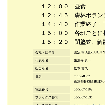
１２：００ 昼食
１２：４５ 森林ボラン
１４：４０ 作業終了・
１５：００ 各班ごとに
１５：２０ 閉塾式、解
会社・団体名
認定NPO法人JUON N
代表者名
生源寺 眞一
担当者名
松本 貴久
住所
〒166-8532
東京都杉並区和田3-3
電話番号
03-5307-1102
ファックス番号
03-5307-1091